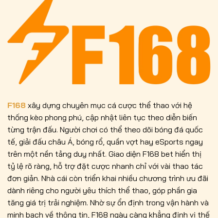
F168
xây dựng chuyên mục cá cược thể thao với hệ
thống kèo phong phú, cập nhật liên tục theo diễn biến
từng trận đấu. Người chơi có thể theo dõi bóng đá quốc
tế, giải đấu châu Á, bóng rổ, quần vợt hay eSports ngay
trên một nền tảng duy nhất. Giao diện F168 bet hiển thị
tỷ lệ rõ ràng, hỗ trợ đặt cược nhanh chỉ với vài thao tác
đơn giản. Nhà cái còn triển khai nhiều chương trình ưu đãi
dành riêng cho người yêu thích thể thao, góp phần gia
tăng giá trị trải nghiệm. Nhờ sự ổn định trong vận hành và
minh bạch về thông tin, F168 ngày càng khẳng định vị thế