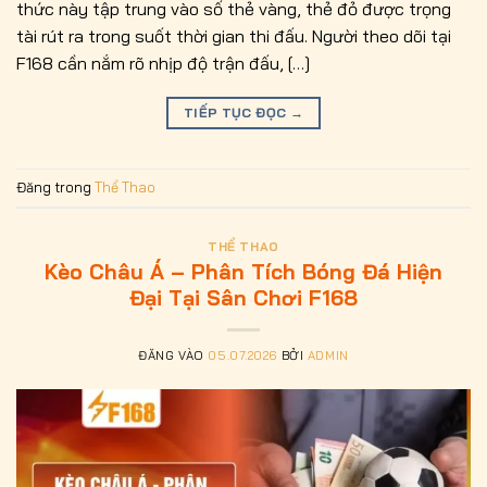
thức này tập trung vào số thẻ vàng, thẻ đỏ được trọng
tài rút ra trong suốt thời gian thi đấu. Người theo dõi tại
F168 cần nắm rõ nhịp độ trận đấu, […]
TIẾP TỤC ĐỌC
→
Đăng trong
Thể Thao
THỂ THAO
Kèo Châu Á – Phân Tích Bóng Đá Hiện
Đại Tại Sân Chơi F168
ĐĂNG VÀO
05.07.2026
BỞI
ADMIN