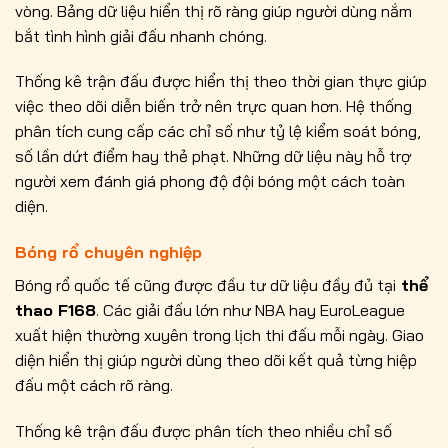
vòng. Bảng dữ liệu hiển thị rõ ràng giúp người dùng nắm
bắt tình hình giải đấu nhanh chóng.
Thống kê trận đấu được hiển thị theo thời gian thực giúp
việc theo dõi diễn biến trở nên trực quan hơn. Hệ thống
phân tích cung cấp các chỉ số như tỷ lệ kiểm soát bóng,
số lần dứt điểm hay thẻ phạt. Những dữ liệu này hỗ trợ
người xem đánh giá phong độ đội bóng một cách toàn
diện.
Bóng rổ chuyên nghiệp
Bóng rổ quốc tế cũng được đầu tư dữ liệu đầy đủ tại
thể
thao F168
. Các giải đấu lớn như NBA hay EuroLeague
xuất hiện thường xuyên trong lịch thi đấu mỗi ngày. Giao
diện hiển thị giúp người dùng theo dõi kết quả từng hiệp
đấu một cách rõ ràng.
Thống kê trận đấu được phân tích theo nhiều chỉ số