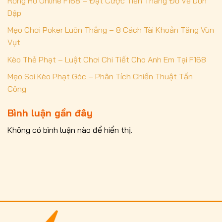
Rồng Hổ Online F168 – Đặt Cược Tiền Thắng Đổ Về Dồn
Dập
Mẹo Chơi Poker Luôn Thắng – 8 Cách Tài Khoản Tăng Vùn
Vụt
Kèo Thẻ Phạt – Luật Chơi Chi Tiết Cho Anh Em Tại F168
Mẹo Soi Kèo Phạt Góc – Phân Tích Chiến Thuật Tấn
Công
Bình luận gần đây
Không có bình luận nào để hiển thị.