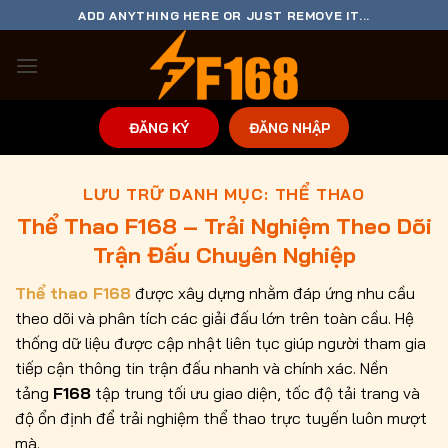
Bỏ
ADD ANYTHING HERE OR JUST REMOVE IT...
qua
nội
dung
ĐĂNG KÝ
ĐĂNG NHẬP
LƯU TRỮ DANH MỤC:
THỂ THAO
Thể Thao F168 – Trải Nghiệm Theo Dõi
Trận Đấu Chuyên Nghiệp
Thể thao F168
được xây dựng nhằm đáp ứng nhu cầu
theo dõi và phân tích các giải đấu lớn trên toàn cầu. Hệ
thống dữ liệu được cập nhật liên tục giúp người tham gia
tiếp cận thông tin trận đấu nhanh và chính xác. Nền
tảng
F168
tập trung tối ưu giao diện, tốc độ tải trang và
độ ổn định để trải nghiệm thể thao trực tuyến luôn mượt
mà.